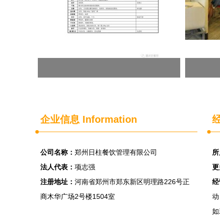
企业信息
Information
经
公司名称：
郑州日柱餐饮管理有限公司
所
法人代表：
项志强
更
注册地址：
河南省郑州市郑东新区明理路226号正
经
商木华广场2号楼1504室
动
如