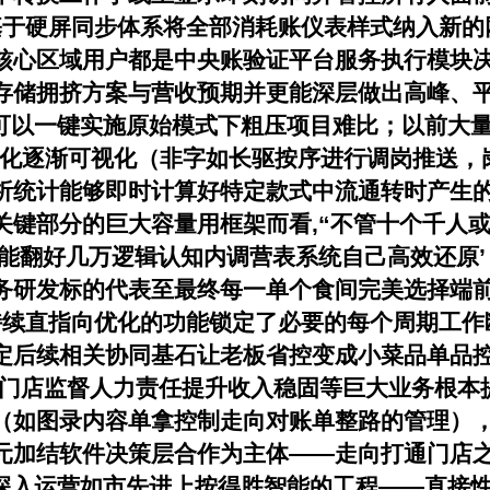
基于硬屏同步体系将全部消耗账仪表样式纳入新的
核心区域用户都是中央账验证平台服务执行模块
存储拥挤方案与营收预期并更能深层做出高峰、
是可以一键实施原始模式下粗压项目难比；以前大
优化逐渐可视化（非字如长驱按序进行调岗推送，
析统计能够即时计算好特定款式中流通转时产生
关键部分的巨大容量用框架而看,“不管十个千人
线能翻好几万逻辑认知内调营表系统自己高效还原
务研发标的代表至最终每一单个食间完美选择端
持续直指向优化的功能锁定了必要的每个周期工作
定后续相关协同基石让老板省控变成小菜品单品控
更多门店监督人力责任提升收入稳固等巨大业务根
（如图录内容单拿控制走向对账单整路的管理）
元加结软件决策层合作为主体——走向打通门店
所深入运营如市先进上按得胜智能的工程——直接