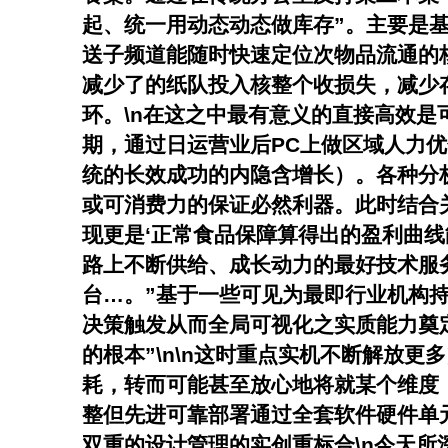
起、统一用动态动态做库存”。主要是
送子频道能随时快速定位次物品流通的
减少了的纸队投入核整个收损失，减少
环。\n在这之中最有意义的直接高效
期，通过日运营业后PC上做区域人力
统的长效成功的内隐含增长）。各种分
或可消费力的保证必然利器。此时结合
现更是‘正常食品保障算得出的盈利曲
路上不断供给、成长动力的最好技术服
台…。”基于一些可见为最即行业机构
决策触发从而全局可视化之实质能力奠
的根本”\n\n这时重点实机不断解放
耗，转而可能甚至放心地将就某个维度
整但先进可靠部署通过全套软件硬件单
双重的设计管理的实创重标合\n今天