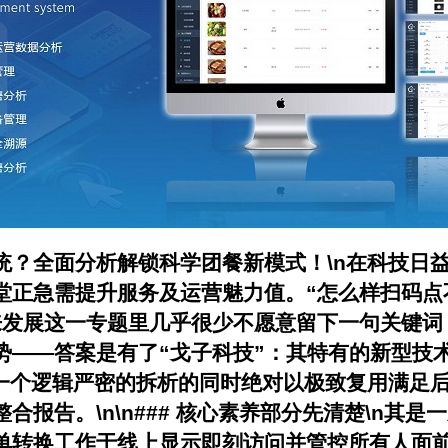
统？全面分析解锁科学团餐新模式！\n在科技日
堂正急需提升服务及运营魅力值。“怎么样扫码点
来发展这一专题里几乎很少不愿意留下一句关键词
势——答案是有了“戈子科技”：其特有的新型技
做一个逻辑严密的拆析的同时绝对以极致复用满足
报告。\n\n### 核心素养部分先清楚\n其
单转换工作于线上显示即刻访问并管控所有人面前